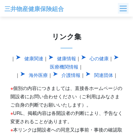
Skip
三井物産健康保険組合
to
content
リンク集
｜
健康関連
｜
健康情報
｜
心の健康
｜
医療機関情報
｜
｜
海外医療
｜
介護情報
｜
関連団体
｜
※
個別の内容につきましては、直接各ホームページの
開設者にお問い合わせください（ご利用はみなさま
ご自身の判断でお願いいたします）。
※
URL、掲載内容は各開設者の判断により、予告なく
変更されることがあります。
※
本リンクは開設者への同意又は事前・事後の確認取