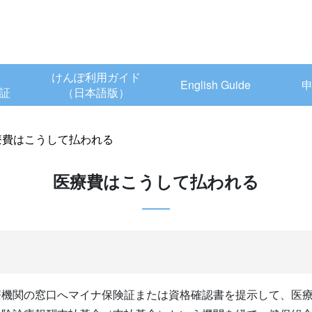
けんぽ利用ガイド
English Guide
証
（日本語版）
療費はこうして払われる
医療費はこうして払われる
療機関の窓口へマイナ保険証または資格確認書を提示して、医