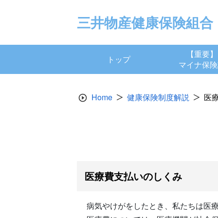
Skip
to
三井物産健康保険組合
content
【重要】
トップ
マイナ保険
Home
健康保険制度解説
医
医療費支払いのしくみ
病気やけがをしたとき、私たちは医