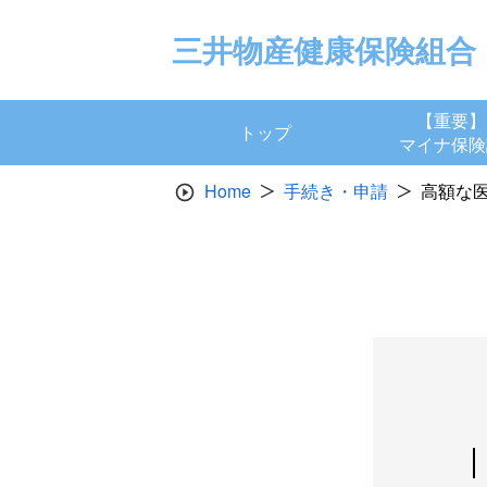
Skip
to
三井物産健康保険組合
content
【重要】
トップ
マイナ保険
Home
手続き・申請
高額な