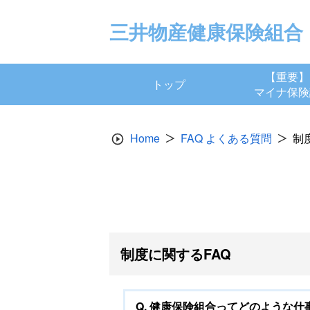
Skip
to
三井物産健康保険組合
content
【重要】
トップ
マイナ保険
Home
FAQ よくある質問
制
制度に関するFAQ
Q.
健康保険組合ってどのような仕